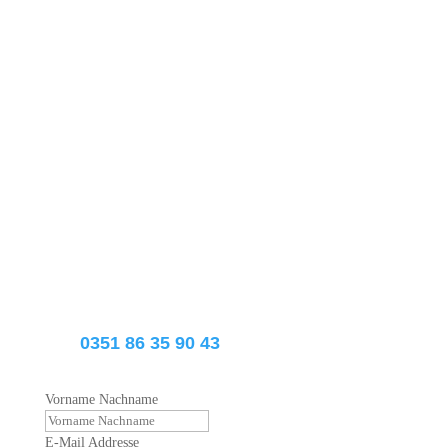
Wie kann ich Ihnen
helfen?
Schreiben Sie mir gern eine Nachricht zu
Ihrem Anliegen oder wenn Sie
Fragen zu
unseren Leistungen und Angeboten haben.
Wir werden uns umgehend bei Ihnen
melden.
Reicker Straße 12 | 01219 Dresden
Tel.
0351 86 35 90 43
Vorname Nachname
E-Mail Addresse